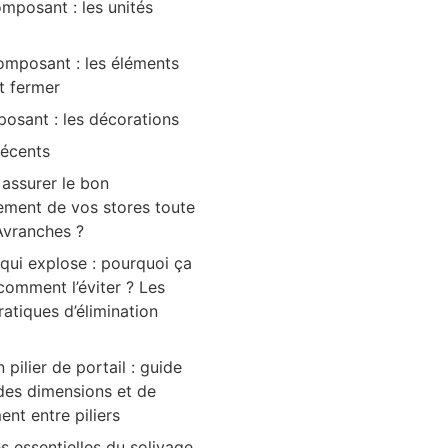
mposant : les unités
mposant : les éléments
et fermer
osant : les décorations
récents
ssurer le bon
ement de vos stores toute
Avranches ?
ui explose : pourquoi ça
 comment l’éviter ? Les
atiques d’élimination
 pilier de portail : guide
des dimensions et de
ent entre piliers
s essentielles du solivage