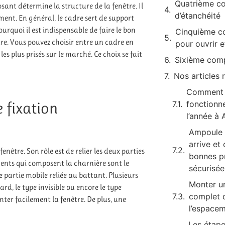
Quatrième co
sant détermine la structure de la fenêtre. Il
d’étanchéité
ment. En général, le cadre sert de support
ourquoi il est indispensable de faire le bon
Cinquième co
tre. Vous pouvez choisir entre un cadre en
pour ouvrir 
s plus prisés sur le marché. Ce choix se fait
Sixième comp
Nos articles 
Comment a
 fixation
fonctionn
l’année à 
Ampoule q
arrive et
fenêtre. Son rôle est de relier les deux parties
bonnes pr
éments qui composent la charnière sont le
sécurisée
partie mobile reliée au battant. Plusieurs
Monter un
d, le type invisible ou encore le type
complet 
onter facilement la fenêtre. De plus, une
l’espacem
Les étape