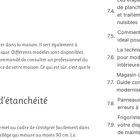
de planch
et traite
nuisibles
Comment 
ideal pou
rer dans la maison. Il sert également à
La techni
que. Différents modèles sont disponibles,
pour mod
 recommandé de consulter un professionnel du
intérieure
e de votre maison. Ce qui est sûr, c’est que le
Magasin d
Guide com
modernise
d’étanchéité
Panneaux 
erreurs à 
Frigorist
votre di
permet au cadre de s’intégrer facilement dans
de maint
 l’allège qui mesure au moins 90 cm. La